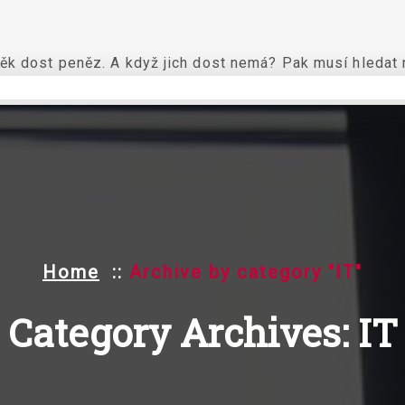
ěk dost peněz. A když jich dost nemá? Pak musí hledat n
Home
::
Archive by category "IT"
Category Archives: IT