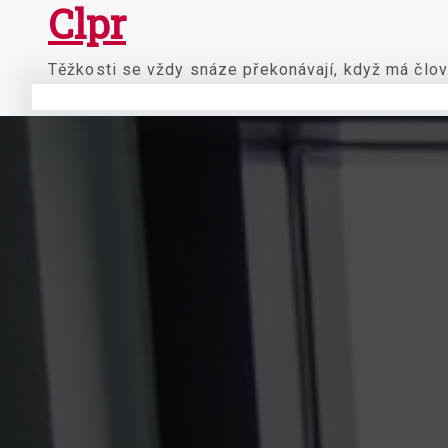
Clpr
Skip
to
content
Těžkosti se vždy snáze překonávají, když má člov