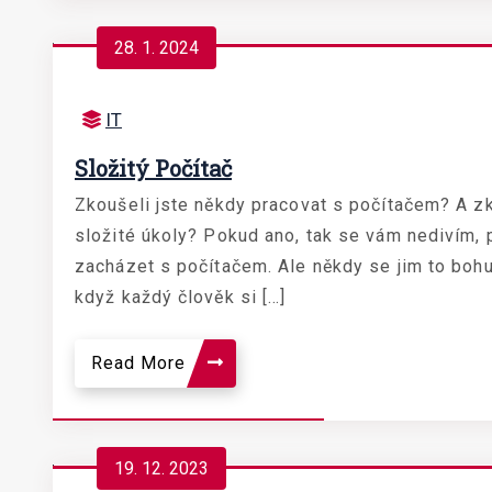
28. 1. 2024
IT
Složitý Počítač
Zkoušeli jste někdy pracovat s počítačem? A zk
složité úkoly? Pokud ano, tak se vám nedivím, pr
zacházet s počítačem. Ale někdy se jim to bohuže
když každý člověk si […]
Read More
19. 12. 2023