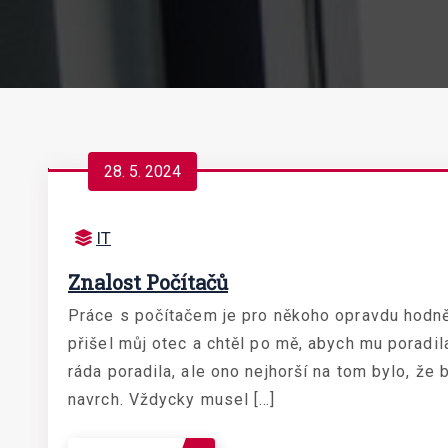
28. 5. 2024
IT
Znalost Počítačů
Práce s počítačem je pro někoho opravdu hodně
přišel můj otec a chtěl po mě, abych mu poradil
ráda poradila, ale ono nejhorší na tom bylo, že
navrch. Vždycky musel […]