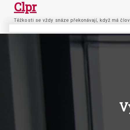
Clpr
Skip
to
content
Těžkosti se vždy snáze překonávají, když má člov
V