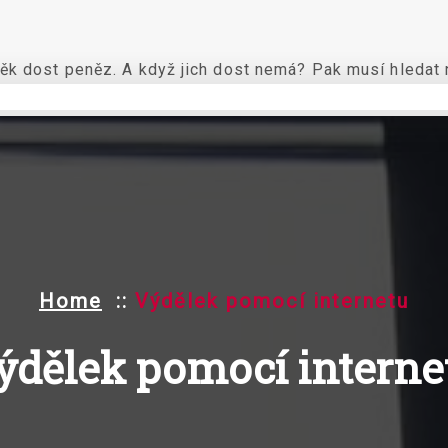
ěk dost peněz. A když jich dost nemá? Pak musí hledat n
Home
::
Výdělek pomocí internetu
ýdělek pomocí interne