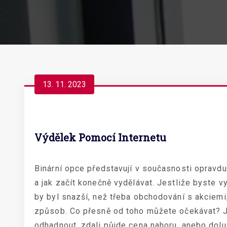
13. 11. 2023
Výdělek Pomocí Internetu
Binární opce
představují v současnosti opravdu
a jak začít konečně vydělávat. Jestliže byste vy
by byl snazší, než třeba obchodování s akciemi,
způsob. Co přesně od toho můžete očekávat? Je
odhadnout, zdali půjde cena nahoru, anebo dol