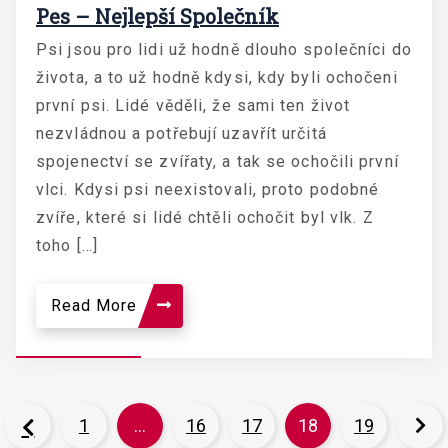
Pes – Nejlepší Společník
Psi jsou pro lidi už hodně dlouho společníci do
života, a to už hodně kdysi, kdy byli ochočeni
první psi. Lidé věděli, že sami ten život
nezvládnou a potřebují uzavřít určitá
spojenectví se zvířaty, a tak se ochočili první
vlci. Kdysi psi neexistovali, proto podobné
zvíře, které si lidé chtěli ochočit byl vlk. Z
toho […]
Read More
1
…
16
17
18
19