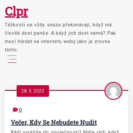
Skip
Clpr
to
content
Těžkosti se vždy snáze překonávají, když má
člověk dost peněz. A když jich dost nemá? Pak
musí hledat na internetu weby jako je zrovna
tento.
28. 5. 2023
0
Večer, Kdy Se Nebudete Nudit
Rádi vyrážíte do společnosti? Máte rádi, když