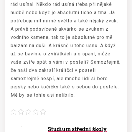
rád usínal. Někdo rád usíná třeba při nějaké
hudbě nebo když je absolutní ticho a tma. Já
potřebuju mít mírné světlo a také nějaký zvuk.
A právě podsvícené akvárko se zvukem z
vodního kamene, tak to je absolutně pro mě
balzám na duši. A krásně u toho usnu. A když
už se bavíme o zvířátkách a o spaní, může
vaše zvíře spát s vámi v posteli? Samozřejmě,
že naši dva zakrslí králíčci v posteli
samozřejmě nespí, ale mnoho lidí si bere
pejsky nebo kočičky také s sebou do postele.
Mě by se tohle asi nelíbilo.
Studium střední školy