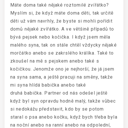
Máte doma také nějaké roztomilé zvířátko?
Myslím si, že když máte doma děti, tak určitě
děti už vám navrhly, že byste si mohli pořídit
domů nějaké zvířátko. A ve většině případů to
bývá pejsek nebo kočička. I když jsem měla
malého syna, tak on stále chtěl vždycky nějaké
morčátko anebo se zakrslého králíka. Také to
zkoušel na mě s pejskem anebo také s
kočičkou. Jenomže ono je nejhorší, že já jsem
na syna sama, a ještě pracuji na směny, takže
mi syna hlídá babička anebo také
druhá babička. Partner od nás odešel ještě
když byl syn opravdu hodně malý, takže vůbec
si nedokážu představit, kdo by se potom
staral o psa anebo kočku, když bych třeba byla
na noční anebo na ranní anebo na odpolední,