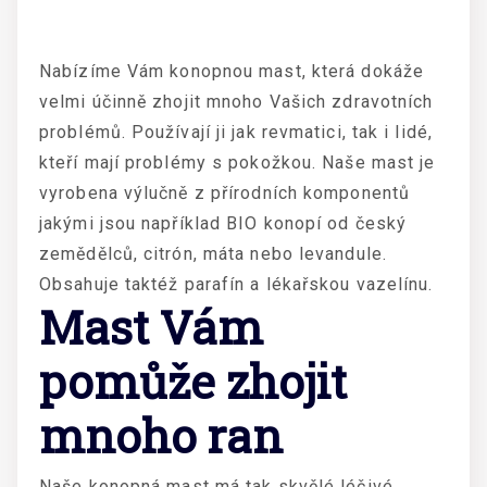
Nabízíme Vám
konopnou mast
, která dokáže
velmi účinně zhojit mnoho Vašich zdravotních
problémů. Používají ji jak revmatici, tak i lidé,
kteří mají problémy s pokožkou. Naše mast je
vyrobena výlučně z přírodních komponentů
jakými jsou například BIO konopí od český
zemědělců, citrón, máta nebo levandule.
Obsahuje taktéž parafín a lékařskou vazelínu.
Mast Vám
pomůže zhojit
mnoho ran
Naše konopná mast má tak skvělé léčivé