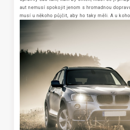
aut nemusí spokojit jenom s hromadnou dopravou
musí u někoho půjčit, aby ho taky měli. A u koh