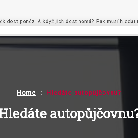
ěk dost peněz. A když jich dost nemá? Pak musí hledat n
Home
::
Hledáte autopůjčovnu?
Hledáte autopůjčovnu