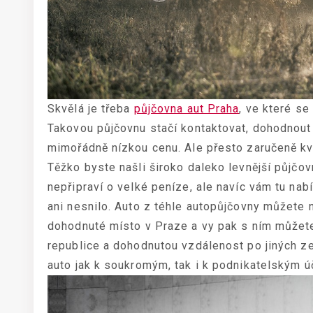
Skvělá je třeba
půjčovna aut Praha
, ve které s
Takovou půjčovnu stačí kontaktovat, dohodnout 
mimořádně nízkou cenu. Ale přesto zaručeně kval
Těžko byste našli široko daleko levnější půjčov
nepřipraví o velké peníze, ale navíc vám tu na
ani nesnilo. Auto z téhle autopůjčovny můžete n
dohodnuté místo v Praze a vy pak s ním můžete
republice a dohodnutou vzdálenost po jiných z
auto jak k soukromým, tak i k podnikatelským ú