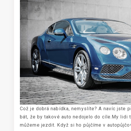
Což je dobrá nabídka, nemyslíte? A navíc jste p
bát, že by takové auto nedojelo do cíle.
My lidi 
můžeme jezdit. Když si ho půjčíme v autopůjčovn