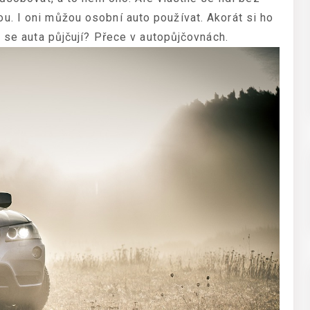
. I oni můžou osobní auto používat. Akorát si ho
o se auta půjčují? Přece v autopůjčovnách.