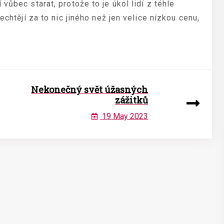
vůbec starat, protože to je úkol lidí z téhle
echtějí za to nic jiného než jen velice nízkou cenu,
Nekonečný svět úžasných
zážitků
19 May 2023