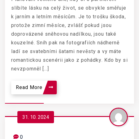
slíbíte lásku na celý život, se obvykle směřuje
k jarním a letním měsícům. Je to trošku škoda,
protože zimní měsíce, zvlášť pokud jsou
doprovázené sněhovou nadílkou, jsou také
kouzelné. Sníh pak na fotografiích nádherně
ladí se svatebními šatami nevěsty a vy máte
romantickou scenérii jako z pohádky. Kdo by si
nevzpomněl […]
Read More
31. 10. 2024
0