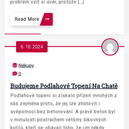
problém vzít si úvěr, protože […]
Read More
6. 10. 2024
Nákupy
0
Budujeme Podlahové Topení Na Chatě
Podlahové topení si získalo přízeň mnohých z
nás zejména proto, že jej lze zhotovit i
svépomocí bez betonování. A právě beton byl
v minulosti postrachem většiny šikovných
kutilů, kteří se obávali toho, že jim někdy