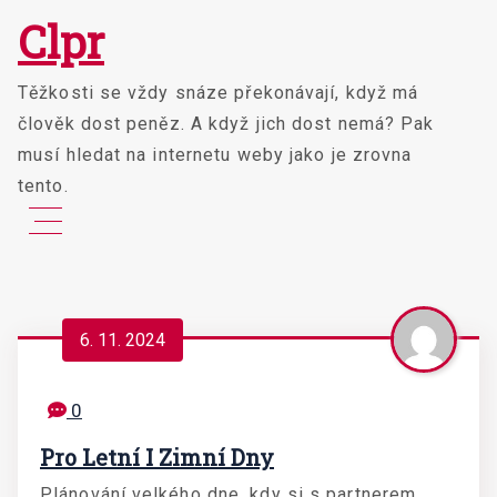
Skip
Clpr
to
content
Těžkosti se vždy snáze překonávají, když má
člověk dost peněz. A když jich dost nemá? Pak
musí hledat na internetu weby jako je zrovna
tento.
6. 11. 2024
0
Pro Letní I Zimní Dny
Plánování velkého dne, kdy si s partnerem